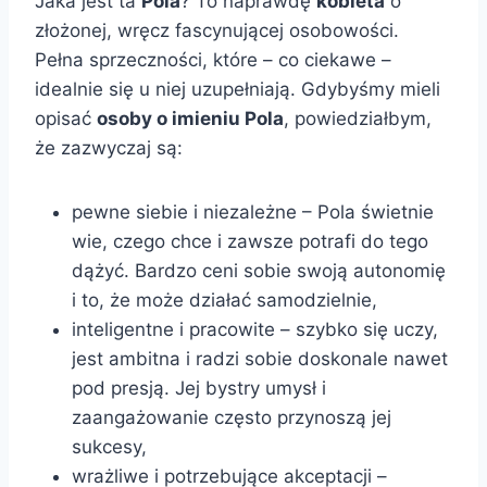
Jaka jest ta
Pola
? To naprawdę
kobieta
o
złożonej, wręcz fascynującej osobowości.
Pełna sprzeczności, które – co ciekawe –
idealnie się u niej uzupełniają. Gdybyśmy mieli
opisać
osoby o imieniu Pola
, powiedziałbym,
że zazwyczaj są:
pewne siebie i niezależne – Pola świetnie
wie, czego chce i zawsze potrafi do tego
dążyć. Bardzo ceni sobie swoją autonomię
i to, że może działać samodzielnie,
inteligentne i pracowite – szybko się uczy,
jest ambitna i radzi sobie doskonale nawet
pod presją. Jej bystry umysł i
zaangażowanie często przynoszą jej
sukcesy,
wrażliwe i potrzebujące akceptacji –