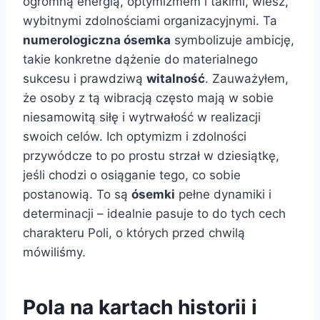
ogromną energią, optymizmem i takimi, wiesz,
wybitnymi zdolnościami organizacyjnymi. Ta
numerologiczna ósemka
symbolizuje ambicję,
takie konkretne dążenie do materialnego
sukcesu i prawdziwą
witalność
. Zauważyłem,
że osoby z tą wibracją często mają w sobie
niesamowitą siłę i wytrwałość w realizacji
swoich celów. Ich optymizm i zdolności
przywódcze to po prostu strzał w dziesiątkę,
jeśli chodzi o osiąganie tego, co sobie
postanowią. To są
ósemki
pełne dynamiki i
determinacji – idealnie pasuje to do tych cech
charakteru Poli, o których przed chwilą
mówiliśmy.
Pola na kartach historii i