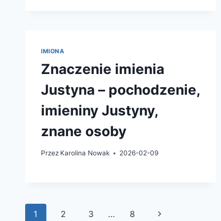
IMIONA
Znaczenie imienia
Justyna – pochodzenie,
imieniny Justyny,
znane osoby
Przez
Karolina Nowak
2026-02-09
Nawigacja
Następna
1
2
3
…
8