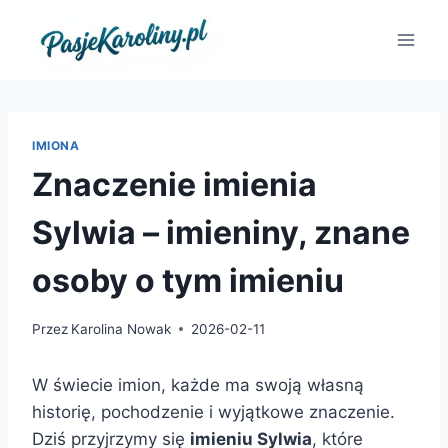
Przejdź
do
treści
IMIONA
Znaczenie imienia
Sylwia – imieniny, znane
osoby o tym imieniu
Przez
Karolina Nowak
2026-02-11
W świecie imion, każde ma swoją własną
historię, pochodzenie i wyjątkowe znaczenie.
Dziś przyjrzymy się
imieniu Sylwia
, które