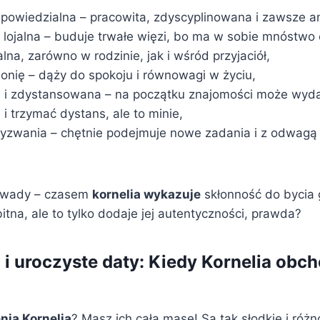
dpowiedzialna – pracowita, zdyscyplinowana i zawsze a
lojalna – buduje trwałe więzi, bo ma w sobie mnóstwo e
alna, zarówno w rodzinie, jak i wśród przyjaciół,
onię – dąży do spokoju i równowagi w życiu,
 i zdystansowana – na początku znajomości może wyda
i trzymać dystans, ale to minie,
yzwania – chętnie podejmuje nowe zadania i z odwagą 
 wady – czasem
kornelia wykazuje
skłonność do bycia
na, ale to tylko dodaje jej autentyczności, prawda?
 i uroczyste daty: Kiedy Kornelia obch
nia Kornelia
? Masz ich całą masę! Są tak słodkie i róż