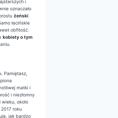
ajstarszych i
wnie oznaczało
 prostu
żeński
 Samo łacińskie
awet obfitość.
że
kobiety o tym
aniu.
u. Pamiętasz,
ypiona
otliwej matki i
ość i niezłomny
I wieku, około
w 2017 roku
uje, jak bardzo