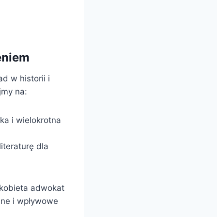
ieniem
d w historii i
jmy na:
ka i wielokrotna
iteraturę dla
 kobieta adwokat
alne i wpływowe