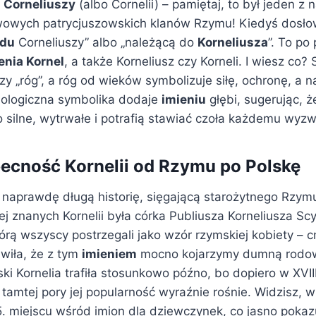
 Corneliuszy
(albo Cornelii) – pamiętaj, to był jeden z n
wowych patrycjuszowskich klanów Rzymu! Kiedyś dosło
odu
Corneliuszy” albo „należącą do
Korneliusza
”. To po
enia Kornel
, a także Korneliusz czy Korneli. I wiesz co?
y „róg”, a róg od wieków symbolizuje siłę, ochronę, a n
mologiczna symbolika dodaje
imieniu
głębi, sugerując, 
 silne, wytrwałe i potrafią stawiać czoła każdemu wyzw
obecność Kornelii od Rzymu po Polskę
naprawdę długą historię, sięgającą starożytnego Rzym
ej znanych Kornelii była córka Publiusza Korneliusza Sc
órą wszyscy postrzegali jako wzór rzymskiej kobiety – cn
wiła, że z tym
imieniem
mocno kojarzymy dumną rodow
ski Kornelia trafiła stosunkowo późno, bo dopiero w XVII
 tamtej pory jej popularność wyraźnie rośnie. Widzisz, 
5. miejscu wśród imion dla dziewczynek, co jasno pokaz