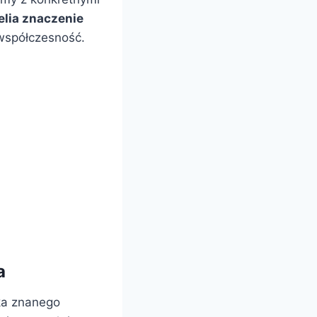
elia znaczenie
 współczesność.
a
ka znanego