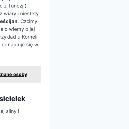
 z Tunezji),
 wiary i niestety
eścijan
. Czcimy
ało wiemy o jej
zykład u Kornelii
 odnajduje się w
 znane osoby
sicielek
j silny i