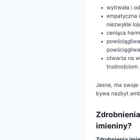
wytrwała i o
empatyczna i 
niezwykle loj
ceniąca harm
powściągliwa
powściągliwa 
otwarta na w
trudnościom.
Jasne, ma swoje
bywa nazbyt ambit
Zdrobnienia
imieniny?
Zdrobnienia imie