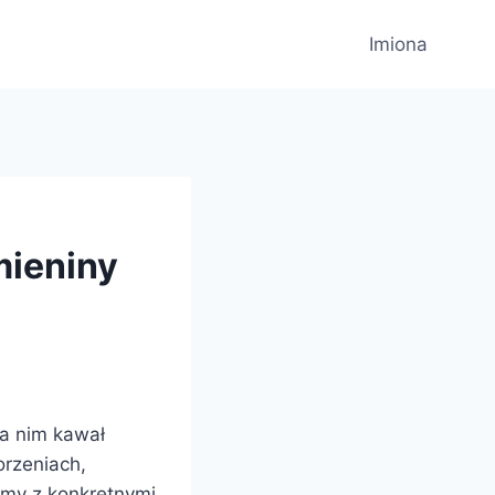
Imiona
mieniny
za nim kawał
orzeniach,
ymy z konkretnymi