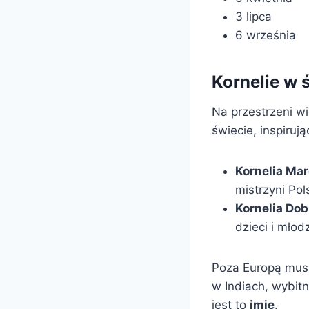
3 lipca
6 września
Kornelie w 
Na przestrzeni w
świecie, inspirują
Kornelia Ma
mistrzyni Pols
Kornelia Do
dzieci i młod
Poza Europą mus
w Indiach, wybitn
jest to
imię
.