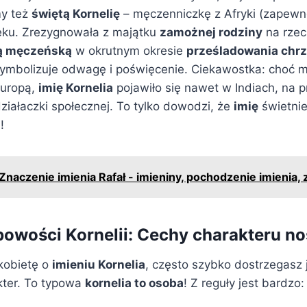
my też
świętą Kornelię
– męczenniczkę z Afryki (zapewne
wieku. Zrezygnowała z majątku
zamożnej rodziny
na rzecz
ą męczeńską
w okrutnym okresie
prześladowania chrz
symbolizuje odwagę i poświęcenie. Ciekawostka: choć m
Europą,
imię Kornelia
pojawiło się nawet w Indiach, na pr
 działaczki społecznej. To tylko dowodzi, że
imię
świetnie
!
Znaczenie imienia Rafał - imieniny, pochodzenie imienia,
bowości Kornelii: Cechy charakteru no
kobietę o
imieniu Kornelia
, często szybko dostrzegasz je
kter. To typowa
kornelia to osoba
! Z reguły jest bardzo: