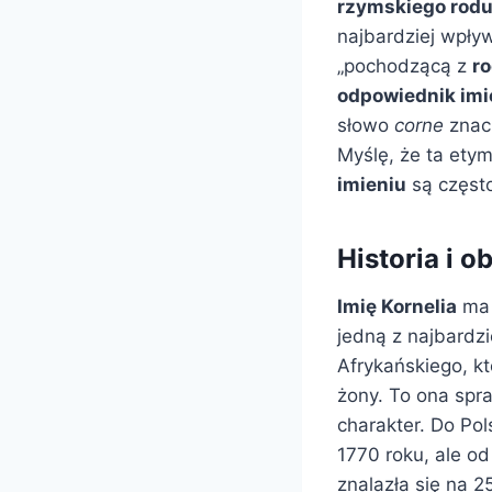
rzymskiego rodu
najbardziej wpły
„pochodzącą z
r
odpowiednik imi
słowo
corne
znacz
Myślę, że ta ety
imieniu
są często
Historia i 
Imię Kornelia
ma 
jedną z najbardzi
Afrykańskiego, kt
żony. To ona spra
charakter. Do Pol
1770 roku, ale od
znalazła się na 2