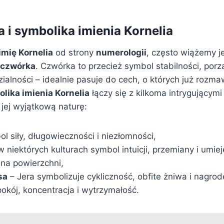
 i symbolika imienia Kornelia
imię Kornelia
od strony
numerologii
, często wiążemy j
 czwórka
. Czwórka to przecież symbol stabilności, porzą
ialności – idealnie pasuje do cech, o których już rozma
lika imienia Kornelia
łączy się z kilkoma intrygującym
 jej wyjątkową naturę:
l siły, długowieczności i niezłomności,
w niektórych kulturach symbol intuicji, przemiany i umie
 na powierzchni,
sa
– Jera symbolizuje cykliczność, obfite żniwa i nagrod
spokój, koncentracja i wytrzymałość.