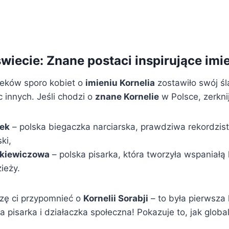
świecie: Znane postaci inspirujące im
ieków sporo kobiet o
imieniu Kornelia
zostawiło swój śla
c innych. Jeśli chodzi o
znane Kornelie
w Polsce, zerkni
rek
– polska biegaczka narciarska, prawdziwa rekordzist
ki,
bkiewiczowa
– polska pisarka, która tworzyła wspaniałą l
zieży.
zę ci przypomnieć o
Kornelii Sorabji
– to była pierwsza
a pisarka i działaczka społeczna! Pokazuje to, jak glob