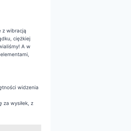
e z wibracją
dku, ciężkiej
wialiśmy! A w
i elementami,
jętności widzenia
ę za wysiłek, z