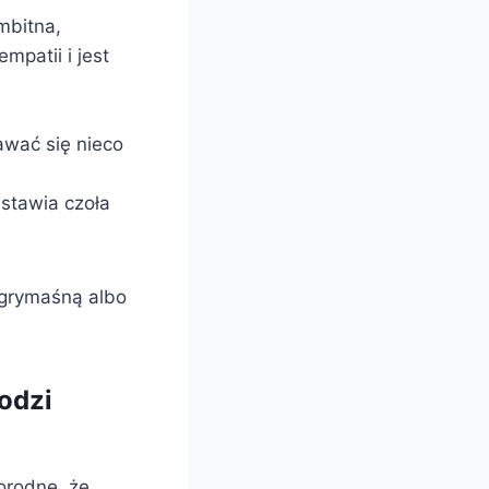
mbitna,
mpatii i jest
wać się nieco
stawia czoła
 grymaśną albo
odzi
norodne, że