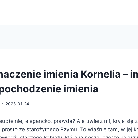
naczenie imienia Kornelia – i
, pochodzenie imienia
2026-01-24
ubtelnie, elegancko, prawda? Ale uwierz mi, kryje się 
iki prosto ze starożytnego Rzymu. To właśnie tam, w jej k
wiedź, dlaczego kobiety, które ją noszą, często kojarz