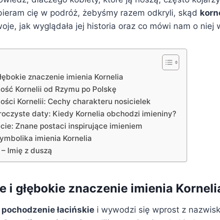
bieram cię w podróż, żebyśmy razem odkryli, skąd
korn
oje, jak wyglądała jej historia oraz co mówi nam o niej
łębokie znaczenie imienia Kornelia
ność Kornelii od Rzymu po Polskę
ści Kornelii: Cechy charakteru nosicielek
roczyste daty: Kiedy Kornelia obchodzi imieniny?
cie: Znane postaci inspirujące imieniem
ymbolika imienia Kornelia
 – Imię z duszą
 i głębokie znaczenie imienia Korneli
a
pochodzenie łacińskie
i wywodzi się wprost z nazwis