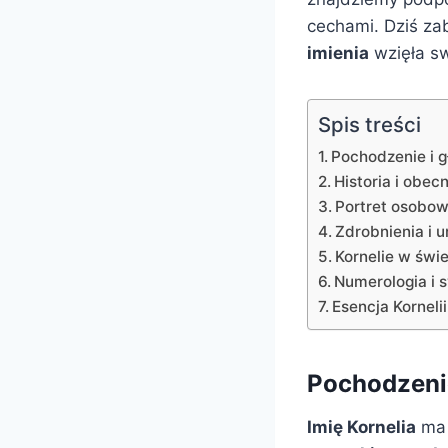
cechami. Dziś za
imienia
wzięła sw
Spis treści
Pochodzenie i g
Historia i obec
Portret osobowo
Zdrobnienia i u
Kornelie w świe
Numerologia i s
Esencja Kornelii
Pochodzenie
Imię Kornelia
m