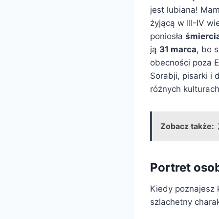
jest lubiana! Ma
żyjącą w III-IV 
poniosła
śmierci
ją
31 marca
, bo 
obecności poza 
Sorabji, pisarki i
różnych kulturach
Zobacz także:
Portret oso
Kiedy poznajesz 
szlachetny chara