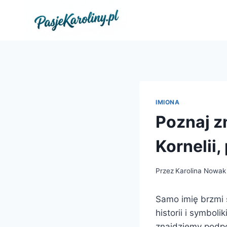
Przejdź
do
treści
IMIONA
Poznaj z
Kornelii
Przez
Karolina Nowak
Samo imię brzmi s
historii i symbol
znajdziemy podpo