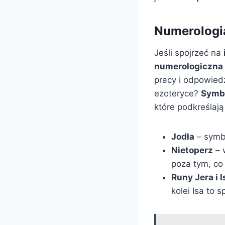
Numerologia
Jeśli spojrzeć na
numerologiczna
pracy i odpowiedz
ezoteryce?
Symbo
które podkreślają
Jodła
– symbo
Nietoperz
– 
poza tym, co
Runy Jera i I
kolei Isa to 