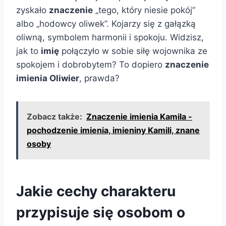
zyskało
znaczenie
„tego, który niesie pokój”
albo „hodowcy oliwek”. Kojarzy się z gałązką
oliwną, symbolem harmonii i spokoju. Widzisz,
jak to
imię
połączyło w sobie siłę wojownika ze
spokojem i dobrobytem? To dopiero
znaczenie
imienia Oliwier
, prawda?
Zobacz także:
Znaczenie imienia Kamila -
pochodzenie imienia, imieniny Kamili, znane
osoby
Jakie cechy charakteru
przypisuje się osobom o