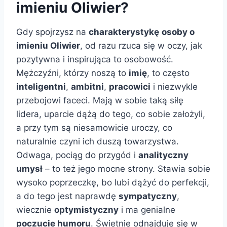
imieniu Oliwier?
Gdy spojrzysz na
charakterystykę
osoby o
imieniu Oliwier
, od razu rzuca się w oczy, jak
pozytywna i inspirująca to osobowość.
Mężczyźni, którzy noszą to
imię
, to często
inteligentni
,
ambitni
,
pracowici
i niezwykle
przebojowi faceci. Mają w sobie taką siłę
lidera, uparcie dążą do tego, co sobie założyli,
a przy tym są niesamowicie uroczy, co
naturalnie czyni ich duszą towarzystwa.
Odwaga, pociąg do przygód i
analityczny
umysł
– to też jego mocne strony. Stawia sobie
wysoko poprzeczkę, bo lubi dążyć do perfekcji,
a do tego jest naprawdę
sympatyczny
,
wiecznie
optymistyczny
i ma genialne
poczucie humoru
. Świetnie odnajduje się w