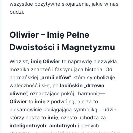
wszystkie pozytywne skojarzenia, jakie w nas
budzi.
Oliwier – Imię Pełne
Dwoistości i Magnetyzmu
Widzisz,
imię Oliwier
to naprawdę niezwykła
mozaika znaczeń i fascynująca historia. Od
normańskiej „
armii elfów
”, która symbolizuje
waleczność i siłę, po
łacińskie
„
drzewo
oliwne
”, oznaczające pokój i harmonię—
Oliwier
to
imię
z podwójną, ale za to
niesamowicie pociągającą symboliką. Ludzie,
którzy noszą to
imię
, często uchodzą za
inteligentnych
,
ambitnych
i pełnych