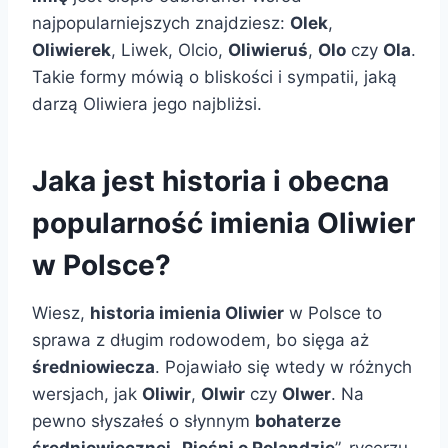
najpopularniejszych znajdziesz:
Olek
,
Oliwierek
, Liwek, Olcio,
Oliwieruś
,
Olo
czy
Ola
.
Takie formy mówią o bliskości i sympatii, jaką
darzą Oliwiera jego najbliżsi.
Jaka jest historia i obecna
popularność imienia Oliwier
w Polsce?
Wiesz,
historia imienia Oliwier
w Polsce to
sprawa z długim rodowodem, bo sięga aż
średniowiecza
. Pojawiało się wtedy w różnych
wersjach, jak
Oliwir
,
Olwir
czy
Olwer
. Na
pewno słyszałeś o słynnym
bohaterze
średniowiecznej
„
Pieśni o Rolandzie
”, rycerzu