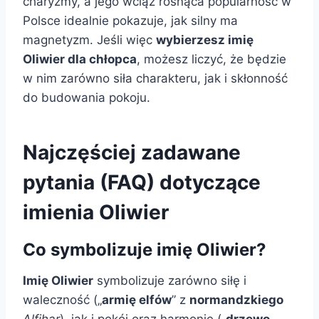
charyzmy, a jego wciąż rosnąca popularność w
Polsce idealnie pokazuje, jak silny ma
magnetyzm. Jeśli więc
wybierzesz imię
Oliwier dla chłopca
, możesz liczyć, że będzie
w nim zarówno siła charakteru, jak i skłonność
do budowania pokoju.
Najczęściej zadawane
pytania (FAQ) dotyczące
imienia Oliwier
Co symbolizuje imię Oliwier?
Imię Oliwier
symbolizuje zarówno siłę i
waleczność („
armię elfów
” z
normandzkiego
Alfihar
), jak i pokój oraz harmonię („
drzewo