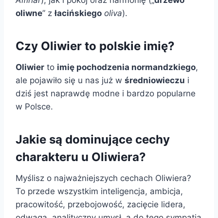
oliwne
” z
łacińskiego
oliva
).
Czy Oliwier to polskie imię?
Oliwier
to
imię pochodzenia normandzkiego
,
ale pojawiło się u nas już w
średniowieczu
i
dziś jest naprawdę modne i bardzo popularne
w Polsce.
Jakie są dominujące cechy
charakteru u Oliwiera?
Myślisz o najważniejszych cechach Oliwiera?
To przede wszystkim inteligencja, ambicja,
pracowitość, przebojowość, zacięcie lidera,
odwaga, analityczny umysł, a do tego sympatia