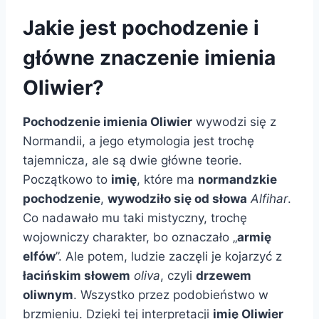
Jakie jest pochodzenie i
główne znaczenie imienia
Oliwier?
Pochodzenie imienia Oliwier
wywodzi się z
Normandii, a jego etymologia jest trochę
tajemnicza, ale są dwie główne teorie.
Początkowo to
imię
, które ma
normandzkie
pochodzenie
,
wywodziło się od słowa
Alfihar
.
Co nadawało mu taki mistyczny, trochę
wojowniczy charakter, bo oznaczało „
armię
elfów
”. Ale potem, ludzie zaczęli je kojarzyć z
łacińskim słowem
oliva
, czyli
drzewem
oliwnym
. Wszystko przez podobieństwo w
brzmieniu. Dzięki tej interpretacji
imię Oliwier